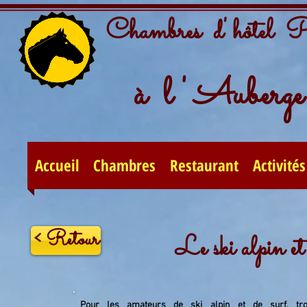
Chambres d' hôtel 
à l ' Auberge 
Accueil
Chambres
Restaurant
Activités
< Retour
Le ski alpin et 
Pour les amateurs de ski alpin et de surf, troi