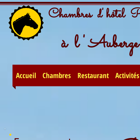
Chambres d' hôtel 
à l ' Auberge 
Accueil
Chambres
Restaurant
Activités