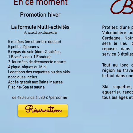
Bi
En ce moment
Promotion hiver
La formule Multi-activités
Profitez d'une 
Valcebollère a
du mardi au dimanche
Cerdagne. Notr
5 nuitées (en chambre double)
sera le lieu 
5 petits déjeuners
reposer dans
5 repas du soir (dont 2 soirées
service 3 étoiles
1 Brasérade + 1 Fondue)
2 Journées de découverte nature
Tout au long 
4 pique-niques du Midi
région au trave
Locations des raquettes ou des skis
le tout dans un
nordiques inclus.
Accès gratuit aux Bains Maures
Ski, raquette
Piscine-Spa et sauna
aguerris), rand
tous les âges et
de 480 euros à 530 € /personne
Réservation