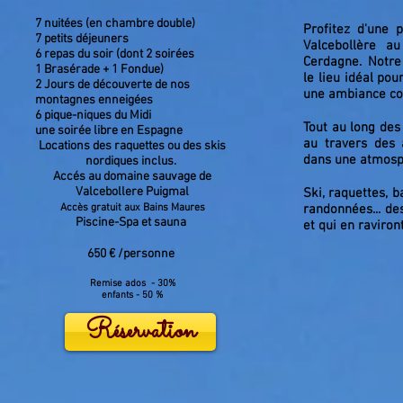
7 nuitées (en chambre double)
Profitez d'une 
7 petits déjeuners
Valcebollère a
6 repas du soir (dont 2 soirées
Cerdagne. Notre 
1 Brasérade + 1 Fondue)
le lieu idéal po
2 Jours de découverte de nos
une ambiance coc
montagnes
enneigées
6 pique-niques du Midi
Tout au long des
une soirée libre en Espagne
au travers des 
Locations des raquettes ou des skis
dans une atmosp
nordiques inclus.
Accés au domaine sauvage de
Valcebollere Puigmal
Ski, raquettes, b
Accès gratuit aux Bains Maures
randonnées... de
Piscine-Spa et sauna
et qui en raviront
650 € /personne
Remise ados - 30%
enfants - 50 %
Réservation